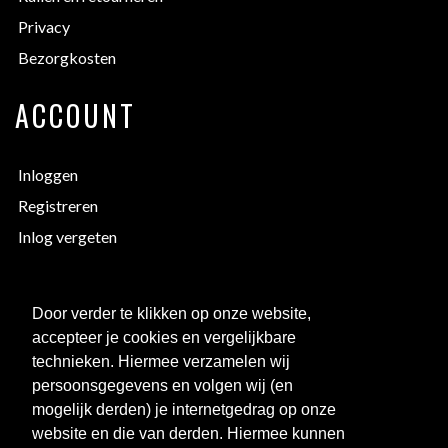
Privacy
Bezorgkosten
ACCOUNT
Inloggen
Registreren
Inlog vergeten
EXTRA INFORMATIE
Door verder te klikken op onze website,
accepteer je cookies en vergelijkbare
Bedrukken
technieken. Hiermee verzamelen wij
Maattabellen
persoonsgegevens en volgen wij (en
mogelijk derden) je internetgedrag op onze
Links
website en die van derden. Hiermee kunnen
Over ons