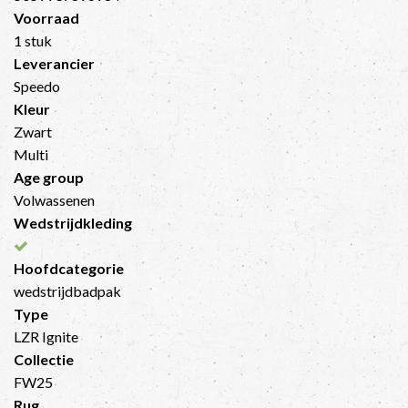
Voorraad
1 stuk
Leverancier
Speedo
Kleur
Zwart
Multi
Age group
Volwassenen
Wedstrijdkleding
Hoofdcategorie
wedstrijdbadpak
Type
LZR Ignite
Collectie
FW25
Rug