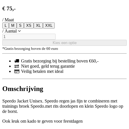
€ 75
,-
/
Maat
L
M
S
XS
XL
XXL
/
Aantal
Kies een optie
*Gratis bezorging boven de 60 euro
Gratis bezorging bij bestelling boven €60,-
Niet goed, geld terug garantie
Veilig betalen met ideal
Omschrijving
Speedo Jacket Unisex. Speedo regen jas fijn te combineren met
trainings broek Speedo.met rits doorlopen en klein Speedo logo op
de borst.
Ook leuk om kado te geven voor feestdagen