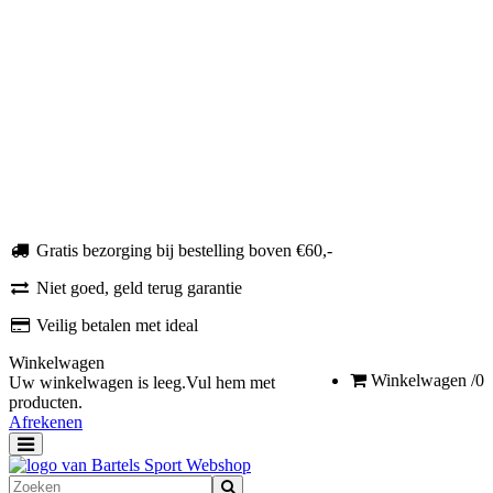
Peddels
Bidons
Zoomers
Pull boy
Badslippers
Snorkels
Zwemplanken
Badmutsen
Cadeaubonnen
Zwembrillen
Sale
Gratis bezorging bij bestelling boven €60,-
Niet goed, geld terug garantie
Veilig betalen met ideal
Winkelwagen
Winkelwagen
/0
Uw winkelwagen is leeg.
Vul hem met
producten.
Afrekenen
Toggle
navigation