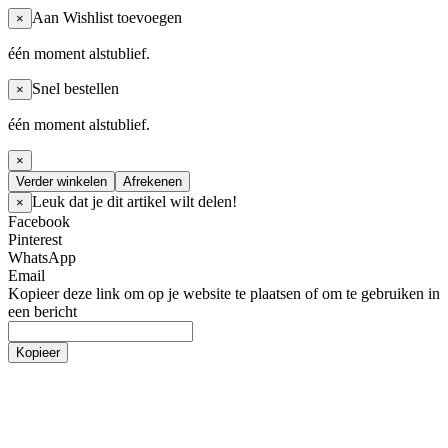
Aan Wishlist toevoegen
×
één moment alstublief.
Snel bestellen
×
één moment alstublief.
×
Verder winkelen
Afrekenen
Leuk dat je dit artikel wilt delen!
×
Facebook
Pinterest
WhatsApp
Email
Kopieer deze link om op je website te plaatsen of om te gebruiken in
een bericht
Kopieer
Zwemmen
Dames
Meisjes
Heren