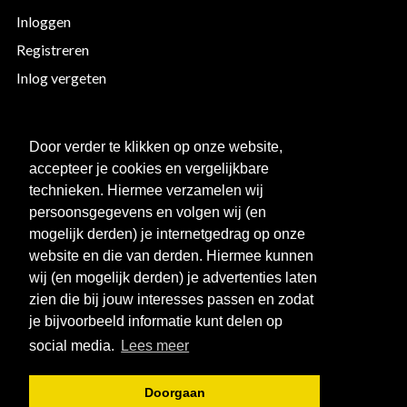
Inloggen
Registreren
Inlog vergeten
EXTRA INFORMATIE
Door verder te klikken op onze website,
accepteer je cookies en vergelijkbare
Bedrukken
technieken. Hiermee verzamelen wij
Maattabellen
persoonsgegevens en volgen wij (en
mogelijk derden) je internetgedrag op onze
Links
website en die van derden. Hiermee kunnen
Over ons
wij (en mogelijk derden) je advertenties laten
Clubkorting
zien die bij jouw interesses passen en zodat
je bijvoorbeeld informatie kunt delen op
social media.
Lees meer
Doorgaan