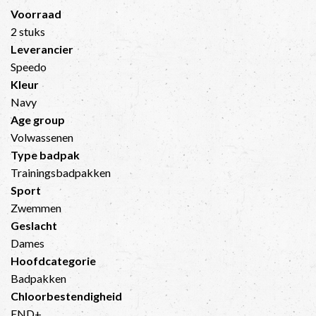
Voorraad
2 stuks
Leverancier
Speedo
Kleur
Navy
Age group
Volwassenen
Type badpak
Trainingsbadpakken
Sport
Zwemmen
Geslacht
Dames
Hoofdcategorie
Badpakken
Chloorbestendigheid
END+