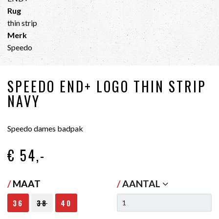
Rug
thin strip
Merk
Speedo
SPEEDO END+ LOGO THIN STRIP
NAVY
Speedo dames badpak
€ 54
,-
/
MAAT
/
AANTAL
36
38
40