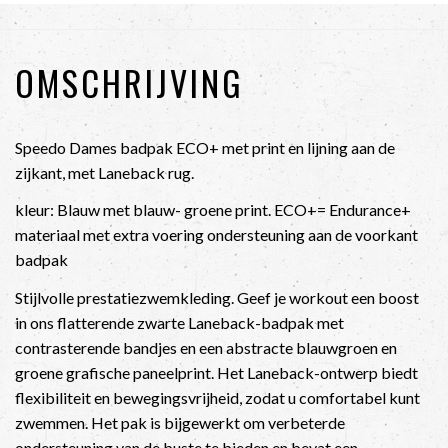
OMSCHRIJVING
Speedo Dames badpak ECO+ met print en lijning aan de
zijkant, met Laneback rug.
kleur: Blauw met blauw- groene print. ECO+= Endurance+
materiaal met extra voering ondersteuning aan de voorkant
badpak
Stijlvolle prestatiezwemkleding. Geef je workout een boost
in ons flatterende zwarte Laneback-badpak met
contrasterende bandjes en een abstracte blauwgroen en
groene grafische paneelprint. Het Laneback-ontwerp biedt
flexibiliteit en bewegingsvrijheid, zodat u comfortabel kunt
zwemmen. Het pak is bijgewerkt om verbeterde
ondersteuning van de buste te bieden en bevat een