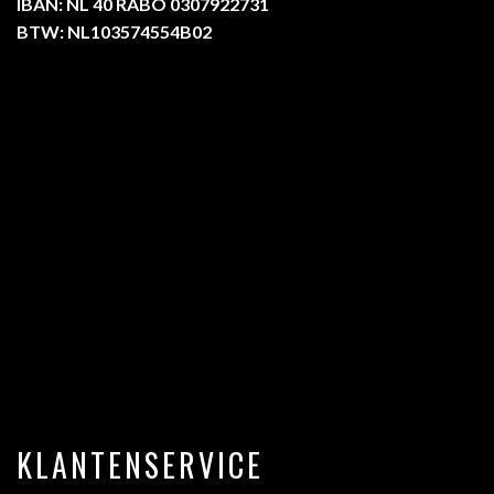
IBAN: NL 40 RABO 0307922731
BTW: NL103574554B02
KLANTENSERVICE