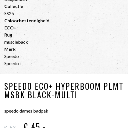
Collectie
SS25
Chloorbestendigheid
ECO+
Rug
muscleback
Merk
Speedo
Speedo+
SPEEDO ECO+ HYPERBOOM PLMT
MSBK BLACK-MULTI
speedo dames badpak
€ 45
,-
€ 58
,-