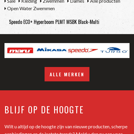
Sale
Kleding
Zwemmen
Dames
Alle producten
Open Water Zwemmen
Speedo ECO+ Hyperboom PLMT MSBK Black-Multi
ALLE MERKEN
BLIJF OP DE HOOGTE
Wilt u altijd op de hoogte zijn van nieuwe producten, scherpe
aanbiedingen en de laatste trends? Meld u dan nu aan voor