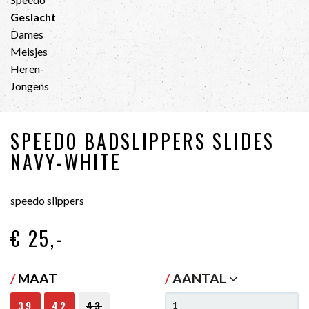
Geslacht
Dames
Meisjes
Heren
Jongens
SPEEDO BADSLIPPERS SLIDES
NAVY-WHITE
speedo slippers
€ 25
,-
/
MAAT
/
AANTAL
39
42
43