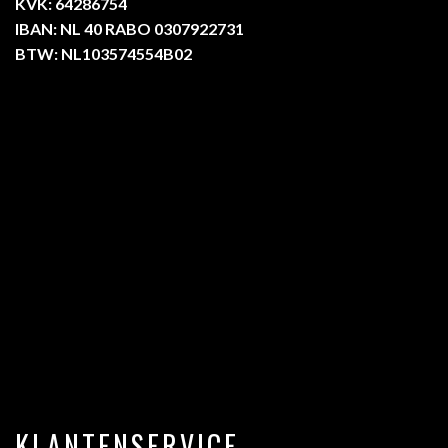
KVK: 64286754
IBAN: NL 40 RABO 0307922731
BTW: NL103574554B02
KLANTENSERVICE