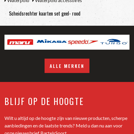
Waterpolo
Waterpolo accessoires
Scheidsrechter kaarten set geel- rood
ALLE MERKEN
BLIJF OP DE HOOGTE
Wilt u altijd op de hoogte zijn van nieuwe producten, scherpe
aanbiedingen en de laatste trends? Meld u dan nu aan voor
onze nieuwsbrief BartelsSport.