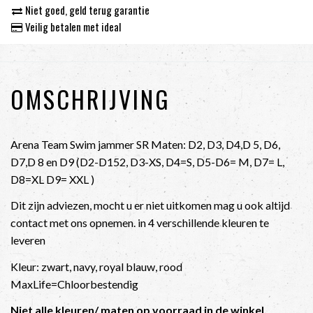
Niet goed, geld terug garantie
Veilig betalen met ideal
OMSCHRIJVING
Arena Team Swim jammer SR Maten: D2, D3, D4,D 5, D6,
D7,D 8 en D9 (D2-D152, D3-XS, D4=S, D5-D6= M, D7= L,
D8=XL D9= XXL )
Dit zijn adviezen, mocht u er niet uitkomen mag u ook altijd
contact met ons opnemen. in 4 verschillende kleuren te
leveren
Kleur: zwart, navy, royal blauw, rood
MaxLife=Chloorbestendig
Niet alle kleuren/ maten op voorraad in de winkel,