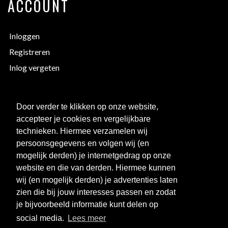
ACCOUNT
Inloggen
Registreren
Inlog vergeten
EXTRA INFORMATIE
Door verder te klikken op onze website,
accepteer je cookies en vergelijkbare
Bedrukken
technieken. Hiermee verzamelen wij
Maattabellen
persoonsgegevens en volgen wij (en
mogelijk derden) je internetgedrag op onze
Links
website en die van derden. Hiermee kunnen
Over ons
wij (en mogelijk derden) je advertenties laten
Clubkorting
zien die bij jouw interesses passen en zodat
je bijvoorbeeld informatie kunt delen op
social media.
Lees meer