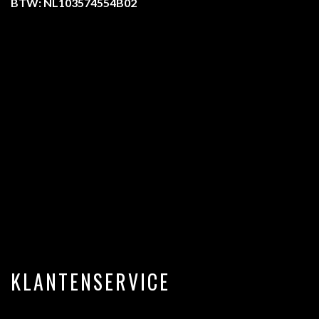
BTW: NL103574554B02
KLANTENSERVICE