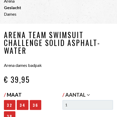
Arena
Geslacht
Dames
ARENA TEAM SWIMSUIT
CHALLENGE SOLID ASPHALT-
WATER
Arena dames badpak
€ 39
,95
/
MAAT
/
AANTAL
32
34
36
38