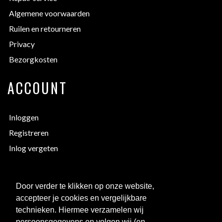
Algemene voorwaarden
Ruilen en retourneren
Privacy
Bezorgkosten
ACCOUNT
Inloggen
Registreren
Inlog vergeten
EXTRA INFORMATIE
Door verder te klikken op onze website,
accepteer je cookies en vergelijkbare
Bedrukken
technieken. Hiermee verzamelen wij
Maattabellen
persoonsgegevens en volgen wij (en