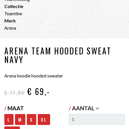
Collectie
Teamline
Merk
Arena
ARENA TEAM HOODED SWEAT
NAVY
Arena hoodie hooded sweater
€ 69
,-
€ 71
,95
/
MAAT
/
AANTAL
L
M
S
XL