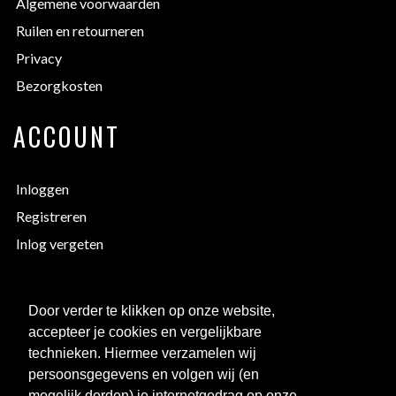
Algemene voorwaarden
Ruilen en retourneren
Privacy
Bezorgkosten
ACCOUNT
Inloggen
Registreren
Inlog vergeten
EXTRA INFORMATIE
Door verder te klikken op onze website,
accepteer je cookies en vergelijkbare
Bedrukken
technieken. Hiermee verzamelen wij
Maattabellen
persoonsgegevens en volgen wij (en
mogelijk derden) je internetgedrag op onze