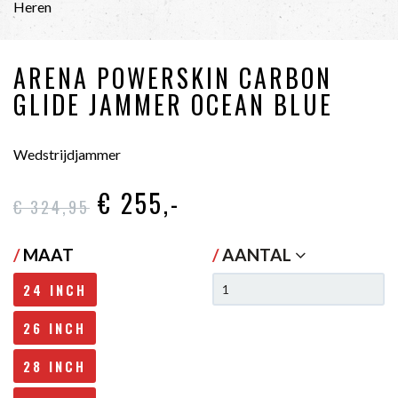
Heren
ARENA POWERSKIN CARBON
GLIDE JAMMER OCEAN BLUE
Wedstrijdjammer
€ 255
,-
€ 324
,95
/
MAAT
/
AANTAL
24 INCH
26 INCH
28 INCH