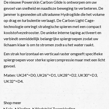
De nieuwe Powerskin Carbon Glide is ontworpen om uw
gevoel van snelheid en naadloze beweging te verbeteren. De
jammer is gesneden uit ultradunne Hydroglide die het volume
op drag en turbulentie verlaagt. De Carbon Light Cage-
technologie omringt strategische spieren met een compact
koolstofvezelrooster. De unieke interne taping activeert en
verbindt onmiddellijk belangrijke spiergroepen zodat uw
lichaam klaar is om te stromen zodra u het water raakt.
Een strak horizontaal en verticaal raster omgeeft specifieke
spiergroepen voor sterke spiercompressie maar met een licht
gevoel.
Maten: UK24"=D0, UK26"=D1, UK28"=D2, UK30"=D3,
UK32"=D4.
Shop meer
Sale
Kleding
Wedstrijd Zwemkleding