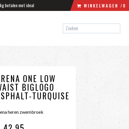
lig betalen met ideal
WINKELWAGEN
/0
N
WINKELWAGEN
UW WINKELWAGEN IS LEEG.
VUL HEM MET PRODUCTEN.
ARENA ONE LOW
WAIST BIGLOGO
ASPHALT-TURQUISE
rena heren zwembroek
€ 42
,95