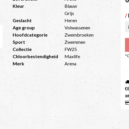
Kleur
Blauw
Grijs
/
Geslacht
Heren
Age group
Volwassenen
Hoofdcategorie
Zwembroeken
Sport
Zwemmen
Collectie
FW25
*G
Chloorbestendigheid
Maxlife
Merk
Arena
€6