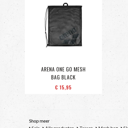
ARENA ONE GO MESH
BAG BLACK
€ 15
,95
Shop meer
Sale
Alle producten
Tassen
Mesh bag
Sl