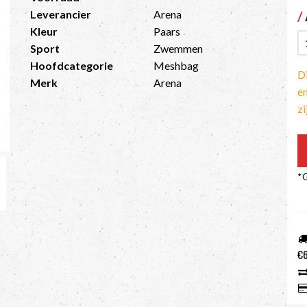
Leverancier
Arena
/
Kleur
Paars
Sport
Zwemmen
Hoofdcategorie
Meshbag
Di
Merk
Arena
en
z
*G
€6