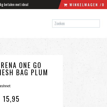
lig betalen met ideal
WINKELWAGEN
/0
N
WINKELWAGEN
UW WINKELWAGEN IS LEEG.
VUL HEM MET PRODUCTEN.
ARENA ONE GO
MESH BAG PLUM
eshnet
 15
,95