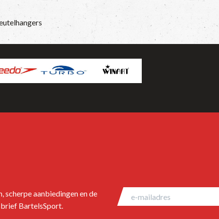
eutelhangers
en, scherpe aanbiedingen en de
brief BartelsSport.