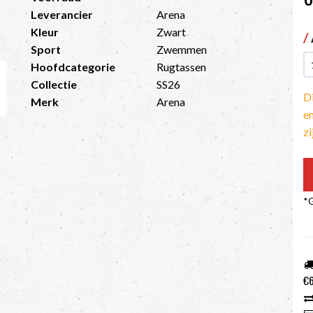
Leverancier
Arena
Kleur
Zwart
/
Sport
Zwemmen
Hoofdcategorie
Rugtassen
Collectie
SS26
Di
Merk
Arena
en
z
*G
€6