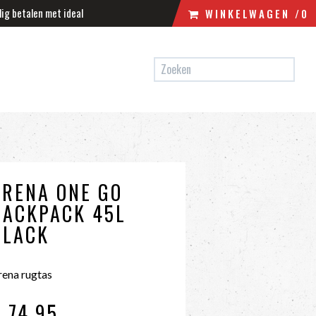
lig betalen met ideal
WINKELWAGEN
/0
N
WINKELWAGEN
UW WINKELWAGEN IS LEEG.
VUL HEM MET PRODUCTEN.
ARENA ONE GO
BACKPACK 45L
BLACK
rena rugtas
 74
,95