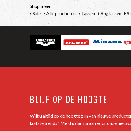
Shop meer
Sale
Alle producten
Tassen
Rugtassen
Sl
BLIJF OP DE HOOGTE
Wilt u altijd op de hoogte zijn van nieuwe product
laatste trends? Meld u dan nu aan voor onze nieuws