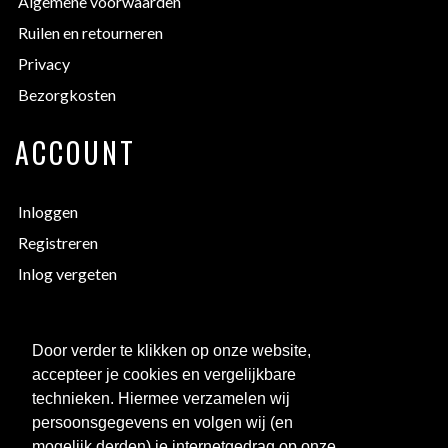
Algemene voorwaarden
Ruilen en retourneren
Privacy
Bezorgkosten
ACCOUNT
Inloggen
Registreren
Inlog vergeten
EXTRA INFORMATIE
Door verder te klikken op onze website,
accepteer je cookies en vergelijkbare
Bedrukken
technieken. Hiermee verzamelen wij
Maattabellen
persoonsgegevens en volgen wij (en
mogelijk derden) je internetgedrag op onze