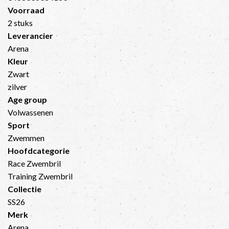
Voorraad
2 stuks
Leverancier
Arena
Kleur
Zwart
zilver
Age group
Volwassenen
Sport
Zwemmen
Hoofdcategorie
Race Zwembril
Training Zwembril
Collectie
SS26
Merk
Arena